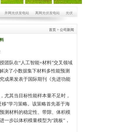
并网光伏发电站
离网光伏发电站
光伏
首页
>
公司新闻
料
2
授团队在
“人工智能+材料”交叉领域
功解决了小数据集下材料多性能预测
究成果发表于国际期刊《先进功能
，尤其当目标性能样本量不足时，
迁移”学习策略。该策略首先基于海
预测材料的稳定性、带隙、体积模
进一步以体积模量模型为“跳板”，