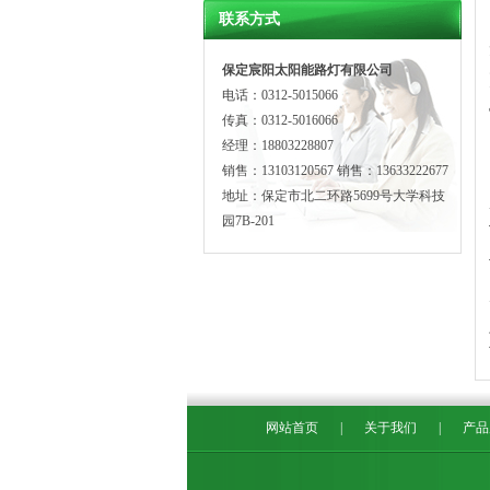
联系方式
保定宸阳太阳能路灯有限公司
电话：0312-5015066
传真：0312-5016066
经理：18803228807
销售：13103120567 销售：13633222677
地址：保定市北二环路5699号大学科技
园7B-201
网站首页
|
关于我们
|
产品